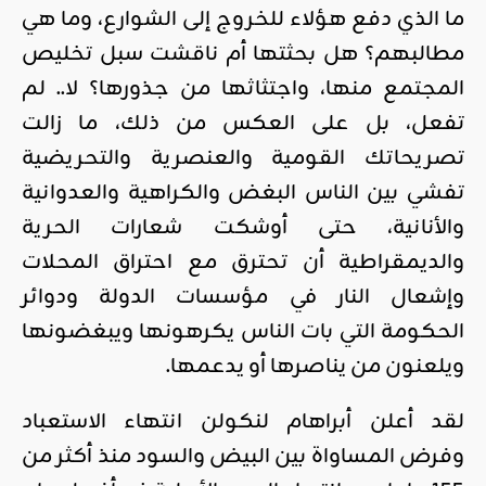
ما الذي دفع هؤلاء للخروج إلى الشوارع، وما هي
مطالبهم؟ هل بحثتها أم ناقشت سبل تخليص
المجتمع منها، واجتثاثها من جذورها؟ لا.. لم
تفعل، بل على العكس من ذلك، ما زالت
تصريحاتك القومية والعنصرية والتحريضية
تفشي بين الناس البغض والكراهية والعدوانية
والأنانية، حتى أوشكت شعارات الحرية
والديمقراطية أن تحترق مع احتراق المحلات
وإشعال النار في مؤسسات الدولة ودوائر
الحكومة التي بات الناس يكرهونها ويبغضونها
ويلعنون من يناصرها أو يدعمها.
لقد أعلن أبراهام لنكولن انتهاء الاستعباد
وفرض المساواة بين البيض والسود منذ أكثر من