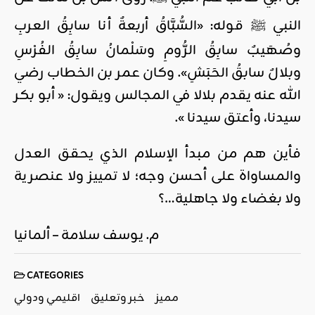
النبي ﷺ قوله: «السُّبَّاقُ أربعةٌ أنا سابِقُ العربِ
وصُهَيبٌ سابِقُ الرُّومِ وسَلْمانُ سابِقُ الفُرْسِ
وبلالٌ سابقُ الحَبَشِ». وكان عمر بن الخطاب رضي
الله عنه يقدم بلالا في المجالس ويقول: « أبو بكر
سيدنا، وأعتق سيدنا ».
فأين هم من مبدأ الإسلام الذي يحقق العدل
والمساواة على أحسن وجه؛ لا تمييز ولا عنصرية
ولا بغضاء ولا جاهلية…؟
م. يوسف سلامة – ألمانيا
CATEGORIES
مميز
خبر وتعليق
اقليمي ودولي