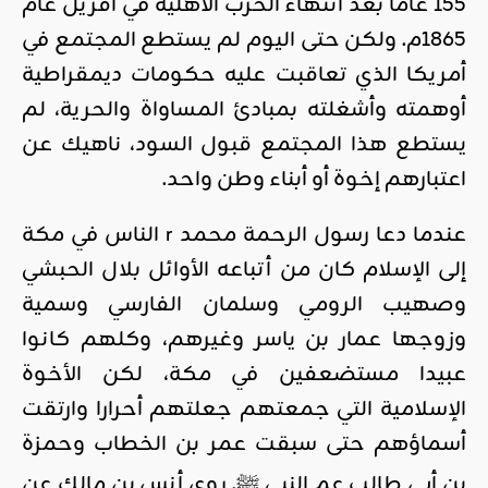
155 عاما بعد انتهاء الحرب الأهلية في أفريل عام
1865م. ولكن حتى اليوم لم يستطع المجتمع في
أمريكا الذي تعاقبت عليه حكومات ديمقراطية
أوهمته وأشغلته بمبادئ المساواة والحرية، لم
يستطع هذا المجتمع قبول السود، ناهيك عن
اعتبارهم إخوة أو أبناء وطن واحد.
عندما دعا رسول الرحمة محمد r الناس في مكة
إلى الإسلام كان من أتباعه الأوائل بلال الحبشي
وصهيب الرومي وسلمان الفارسي وسمية
وزوجها عمار بن ياسر وغيرهم، وكلهم كانوا
عبيدا مستضعفين في مكة، لكن الأخوة
الإسلامية التي جمعتهم جعلتهم أحرارا وارتقت
أسماؤهم حتى سبقت عمر بن الخطاب وحمزة
بن أبي طالب عم النبي ﷺ. روى أنس بن مالك عن