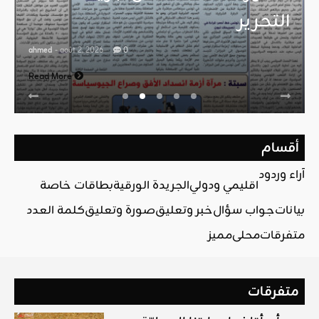
التحرير
ahmed
- août 2, 2026
0
Read More
أقسام
آراء وردود
اقليمي ودولي
الجريدة الورقية
بطاقات خاصة
بيانات
جواب سؤال
خبر وتعليق
صورة وتعليق
كلمة العدد
متفرقات
محلي
مميز
متفرقات