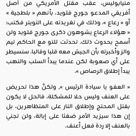
منيابوليس، عقب مقتل الأمريكي من أصل
أفريقي المدعو جورج فلويد، بأنهم « بلطجية »
أو « رعاع ». وذلك في تغريدته على التويتر فكتب:
« هؤلاء الرعاع يشوهون ذكرى جورج فلويد ولن
أسمح بحدوث ذلك. تحدثت للتو مع الحاكم تيم
والز وأخبرته بأن الجيش معه قلبا وقالبا. سنسيطر
على أي صعوبة لكن عندما يبدأ السلب والنهب
يبدأ إطلاق الرصاص ».
« العفو يا سيادة الرئيس », ولكنَّ هذا تحريض
على العنف وليس حلا للمشكلة، فالحل لا يكون
بقتل المحتج وإطلاق النار على المتظاهرين، بل
إن هذا سيزيد الأمر ضغثا على إبالة، ولن تجني
بالعنف إلا ردة فعل أعنف.