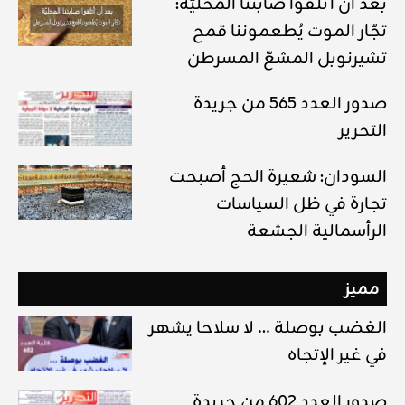
بعد أن أتلفوا صابتنا المحليّة:
تجّار الموت يُطعموننا قمح
تشيرنوبل المشعّ المسرطن
صدور العدد 565 من جريدة
التحرير
السودان: شعيرة الحج أصبحت
تجارة في ظل السياسات
الرأسمالية الجشعة
مميز
الغضب بوصلة … لا سلاحا يشهر
في غير الإتجاه
صدور العدد 602 من جريدة