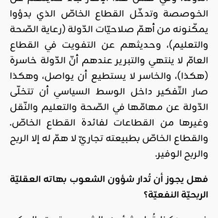
الخوصصة وتدخّل القطاع الخاصّ الذي بدؤوا
يمكّنونه من أهمّ صلاحيّات الدّولة (رعاية الصّحة
والتعليم)، وحديثهم عن التفويت في القطاع
العامّ لا ينتهي والتبرير عندهم أنّ الدّولة خاسرة
(هكذا)، والخاسر لا يستطيع أن يواصل، وهكذا
صار التّفكير داخل الوسط السياسي أن تتخلّى
الدّولة عن مهامّها في الصّحة والتعليم والنّقل
وغيرها من القطاعات لفائدة القطاع الخاصّ.
والقطاع الخاصّ بطبيعته تجاريّ لا همّ له إلا الربح
والربح الوفير.
فهل يجوز أن تُدار شؤون الشعوب بهاته العقليّة
الربحيّة النفعيّة؟