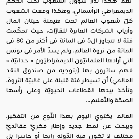
نعم هكذا تُدار شؤون الشعوب تحت الحكم
الديمقراطي الرأسمالي، وهكذا وقعت الشعوب
كلّ شعوب العالم تحت هيمنة حيتان المال
وأرباب الشركات العابرة للقارّات، حيث تحكّمت
فئة لا تتجاوز ال5 في المائة في أكثر من 80 في
المائة من ثروة العالم. ولم يشذّ الأمر في تونس
التي أرادها العلمانيّون الديمقراطيّون « حداثيّة »
فهم سائرون بها (بتوجيه من صندوق النقد
العالمي) أن تسيطر فئة قليلة على غالبيّة الثروة،
وتأخذ بيدها القطاعات الحيويّة وعلى رأسها
الصحّة والتّعليم…
العالم يكتوي اليوم بهذا النّوع من التفكير.
ويبحث عن نمط جديد وإطار فكريّ عقائديّ
مختلف لا تكون فيه الدّولة رابحا أو خاسرا بل