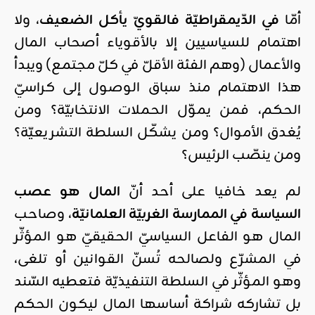
أمّا
في الدّيمقراطيّة فالقويّ يأكل الضعيف
، ولا
اهتمام للسياسيين إلا بالأقوياء أصحاب المال
والأعمال (وهم الفئة الأقلّ في كلّ مجتمع) ويبدأ
هذا الاهتمام منذ سباق الوصول إلى كراسيّ
الحكم، فمن يموّل الحملات الانتخابيّة؟ ومن
يُغدق الأموال؟ ومن يشكّل السلطة التشريعيّة؟
ومن ينصّب الرئيس؟
لم يعد خافيا على أحد أنّ
المال هو عصب
السياسة في الممارسة الغربيّة العلمانيّة
، وصاحب
المال هو الفاعل السياسيّ الحقيقيّ هو المؤثّر
في المشرّع ولصالحه تُسنّ القوانين أو تلغى،
وهو المؤثّر في السلطة التنفيذيّة فتعطيه السّند
بل تشاركه شراكة أساسها المال ليكون الحكم