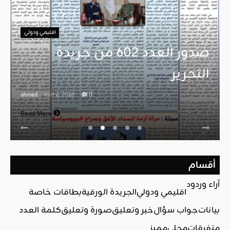
اقليمي ودولي
صدور العدد 602 من جريدة
التحرير
ahmed
- août 2, 2026
0
Read More
أقسام
آراء وردود
اقليمي ودولي
الجريدة الورقية
بطاقات خاصة
بيانات
جواب سؤال
خبر وتعليق
صورة وتعليق
كلمة العدد
متفرقات
محلي
مميز