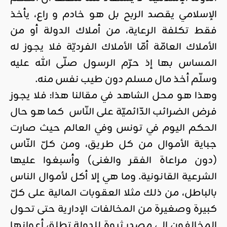
الإسلامي يقصد الربح بل هو خادم و راع، يأخذ
فقط تكلفة الرعاية، من أملاك الدولة أو من
الأملاك العامّة أمّا الأملاك الفرديّة فلا يجوز له
المساس بها إذ حرّم الرسول صلّى الله عليه
وسلّم أخذ مال مسلم دون طيب نفس منه.
وهذا هو محل الشاهد في مقالنا هذا: فلا يجوز
فرض الضرائب الدّائميّة على النّاس كما هو حال
الحكم اليوم في تونس وفي العالم حيث صارت
جباية الأموال من كل طريق، ومن كلّ النّاس
(دون مراعاة الفقر والغنى) وأسبغوا عليها
الشرعية القانونية. وما هي إلا أكل لأموال الناس
بالباطل، من ذلك مثلا العقوبات المالية على كلّ
كبيرة وصغيرة من المخالفات الإدارية حتى تحول
المخالفون إلى مصدر ثروة للدولة تطلق أعوانها