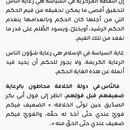
إن النقطة المركزية في السياسة هي رعاية الناس
لتحقيق أقصى ما يمكن تحقيقه من قيم الحكم
التي من أجلها كان الحكم وبانعدامها ينعدم
الحكم الرشيد، أويختلّ. ويسود الظّلم على قدر ما
نفقد من تلك القيم.
غاية السياسة في الإسلام هي رعاية شؤون الناس
الرعاية الكريمة. ولا يجوز للحكم أن يحيد قيد
أنملة عن هذه الغاية الحكم.
فالنّاس في دولة الخلافة محاطون بالرعاية
ضعيفهم قبل قويّهم
، انظر إلى قول أبي بكر
الصدّيق حين تولّى الخلافة: « الضعيف فيكم
قويّ عندي حتّى آخذ له حقّه، والقويّ فيكم
ضعيف عندي حتّى الحقّ منه ».