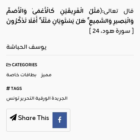
قال تعالى:(
مَثَلُ الْفَرِيقَيْنِ كَالْأَعْمَىٰ وَالْأَصَمِّ
وَالْبَصِيرِ وَالسَّمِيعِ ۚ هَلْ يَسْتَوِيَانِ مَثَلًا ۚ أَفَلَا تَذَكَّرُونَ
[ سورة هود، 24 ]
يوسف الحباشة
CATEGORIES
مميز
بطاقات خاصة
TAGS
الجريدة الورقية التحرير تونس
Share This