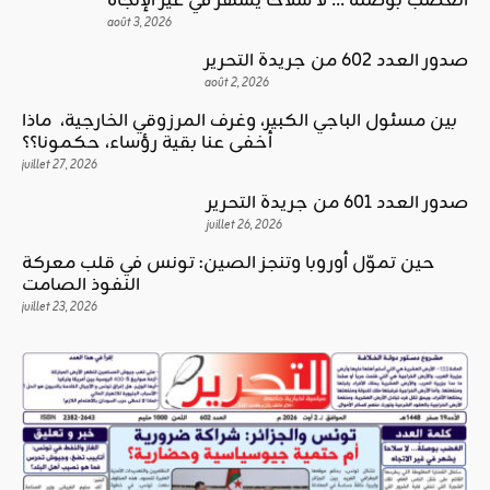
الغضب بوصلة … لا سلاحا يشهر في غير الإتجاه
août 3, 2026
صدور العدد 602 من جريدة التحرير
août 2, 2026
بين مسئول الباجي الكبير، وغرف المرزوقي الخارجية، ماذا
أخفى عنا بقية رؤساء، حكمونا؟؟
juillet 27, 2026
صدور العدد 601 من جريدة التحرير
juillet 26, 2026
حين تموّل أوروبا وتنجز الصين: تونس في قلب معركة
النفوذ الصامت
juillet 23, 2026