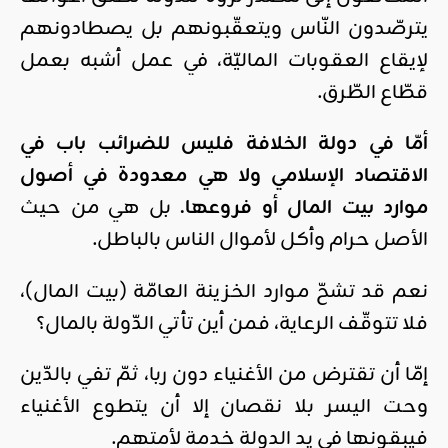
يترصّدون النّاس ويتعقّبونهم بل يصطادونهم
لإيقاع العقوبات الماليّة، في عمل أشبه بعمل
قطّاع الطّرق.
أمّا في دولة الخلافة فليس للضرائب باب في
الاقتصاد الإسلامي ولا هي معدودة في أصول
موارد بيت المال أو فروعها.
بل هي من حيث
الأصل حرام وأكل لأموال الناس بالباطل.
نعم قد تشحّ موارد الخزينة العامّة (بيت المال)،
فلا تتوقّف الرعاية، فمن أين تأتي الدّولة بالمال؟
إمّا أن تقترض من الأغنياء دون ربا، ثمّ تفي بالدّين
وحت اليسر بلا نقصان إلا أن يتطوع الأغنياء
فيبقونها في يد الدولة خدمة لأمتهم.