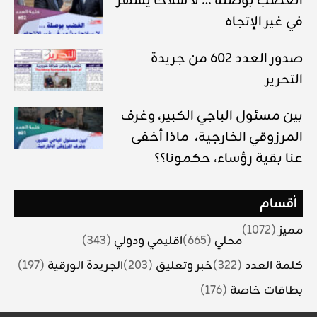
الغضب بوصلة … لا سلاحا يشهر
في غير الإتجاه
صدور العدد 602 من جريدة
التحرير
بين مسئول الباجي الكبير، وغرف
المرزوقي الخارجية، ماذا أخفى
عنا بقية رؤساء، حكمونا؟؟
أقسام
مميز
(1072)
محلي
(665)
اقليمي ودولي
(343)
كلمة العدد
(322)
خبر وتعليق
(203)
الجريدة الورقية
(197)
بطاقات خاصة
(176)