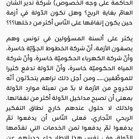
الحاكمة على وجه الخصوص) شركة تدير الشأن
العامّ بغاية الربح؟ وهل تكون الدّولة في أزمة
حين يكون إنفاقها على النّاس أكثر من دخلها؟؟؟
يكثر على ألسنة المسؤولين في تونس وهم
يصفون الأزمة، أنّ شركة الخطوط الجوّيّة خاسرة،
وأنّ شركة الكهرباء الحكوميّة خاسرة، وأنّ شركة
المياه الحكوميّة خاسرة، وأنّ الدّولة تدفع كثيرا
للموظّفين….. ومن أجل ذلك تراهم يتحدّثون أنّه
للخروج من الأزمة لا بدّ من تعبئة موارد الدّولة
بمعنى أن تصبح مداخيل الدّولة أكثر من نفقاتها.
ولذلك لا حلول عندهم خارج نطاق التفكير
الربحي التّجاري، فعلى النّاس أن يدفعوا ثمّ
يدفعوا ثمّ يدفعوا ثمن الخدمات التي تقدّمها
الدّولة، وفي نفس هذا الإطار جاء حديثهم عن