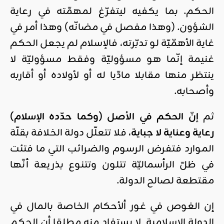
الحكم. بما يكفيه ليتفرّغ لمهمّته في رعاية
الشؤون. (وهذا مفصل في مضانّه) وهذا أمر في
غاية الأهمّيّة لو تدبّرته، فالإسلام لم يجعل الحكم
غنيمة إنّما هو مسؤوليّة وفقط مسؤوليّة لا
ينتظر منها مقابلا مادّيا له أو لأولاده أو أقاربه
وأصحابه.
ثم
إنّ الحكم في الأصل (وكما حدّده الإسلام)
رعاية وعناية لا جباية
، فلا تتعلّل دولة الخلافة بقلّة
الموارد فتفرض الرسوم والضرائب التي ما فتئت
في ظلّ الرأسماليّة تتلون وتتنوع بذريعة أنّها
مقتطعة لصالح الدولة.
إن الغوص في غور ألأحكام الخاصة بالمال في
الدولة الإسلامية لا يستفاد منه مطلقا أن الحكم