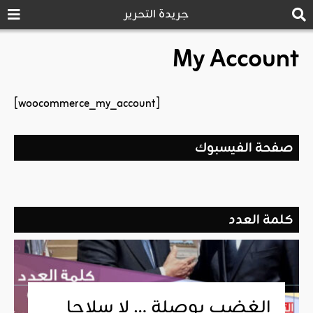
جريدة التحرير
My Account
[woocommerce_my_account]
صفحة الفيسبوك
كلمة العدد
الغضب بوصلة … لا سلاحا