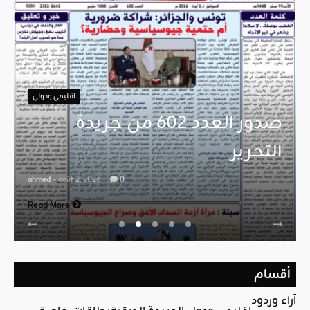
اقليمي ودولي
صدور العدد 602 من جريدة
التحرير
ahmed
- août 2, 2026
0
Read More
أقسام
آراء وردود